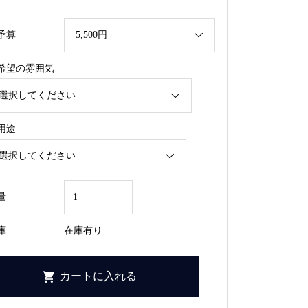
予算
希望の雰囲気
用途
量
庫
在庫有り