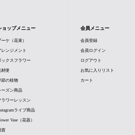
ショップメニュー
会員メニュー
ブーケ（花束）
会員登録
アレンジメント
会員ログイン
ボックスフラワー
ログアウト
花材便
お気に入りリスト
季節の枝物
カート
シーズン商品
フラワーレッスン
nstagramライブ商品
lower Vase（花器）
雑貨