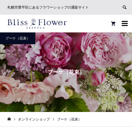
札幌市豊平区にあるフラワーショップの通販サイト


ブーケ（花束）
ブーケ（花束）
オンラインショップ
ブーケ（花束）